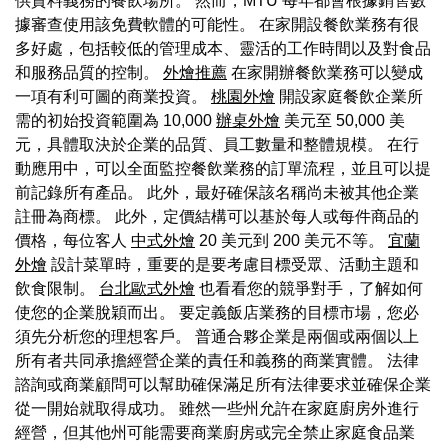
供資料義務的餐飲場所。 然而，MTÜ 每年都會根據銷售數
據審查使用該免費軟體的可能性。 在家開設餐飲業務有很
多好處，包括較低的管理成本、靈活的工作時間以及對食品
和服務品質的控制。
外燴推薦
在家開辦餐飲業務可以變成
一項有利可圖的商業投資。
桃園外燴
開設家庭餐飲企業所
需的初始投資範圍為 10,000
辦桌外燴
美元至 50,000 美
元，具體取決於企業的品質、員工數量和整體規模。 在行
動應用中，可以全面監控餐飲業務的訂單流程，並且可以提
前記錄所有產品。 此外，最好確保該名稱尚未被其他企業
註冊為商標。 此外，定價結構可以基於每人或每件商品的
價格，每位客人
中式外燴
20 美元到 200 美元不等。
宜蘭
外燴
設計菜單時，重要的是要考慮目標受眾、活動主題和
飲食限制。
台北歐式外燴
也看看您的競爭對手，了解如何
使您的企業脫穎而出。 要定義飯店業務的目標市場，您必
須先分析您的理想客戶。 普通合夥企業是兩個或兩個以上
所有者共同承擔經營企業的責任和義務的商業實體。 法律
諮詢或商業顧問可以幫助確保滿足所有法律要求並確保企業
從一開始就取得成功。 雖然一些州允許在家庭廚房外進行
經營，但其他州可能需要商業廚房或完全禁止家庭食品業