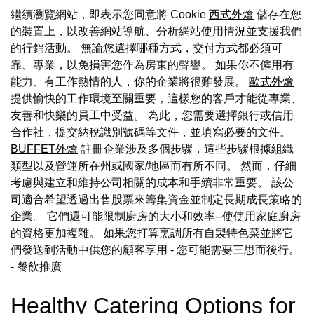
繼續瀏覽網站，即表示您同意將 Cookie
西式外燴
儲存在您
的裝置上，以改善網站導航、分析網站使用情況並支援我們
的行銷活動。 無論您選擇哪種方式，交付方式都必須可
靠、專業，以免損害您作為房東的聲譽。 如果你不僱用有
能力、有工作熱情的人，你的企業將很難發展。
歐式外燴
提供愉快的工作環境至關重要，這樣您的客戶才能從專業、
友善和快樂的員工中受益。 為此，您需要選擇銀行或信用
合作社，提交納稅識別號碼等文件，並填寫必要的文件。
BUFFET外燴
註冊企業涉及多個步驟，這些步驟根據組織
類型以及營運所在州或國家/地區而有所不同。 然而，仔細
考慮與建立和維持公司相關的成本和手續非常重要。 該公
司適合希望透過出售股票來籌集資金並制定長期成長策略的
企業。 它們還可能限制廚房的大小和效率--使使用家庭廚房
的資格更加複雜。 如果您打算烹調所有自製特色菜並將它
們發送到活動中供您的顧客享用 - 您可能需要三思而後行。
- 餐飲推廣
Healthy Catering Options for