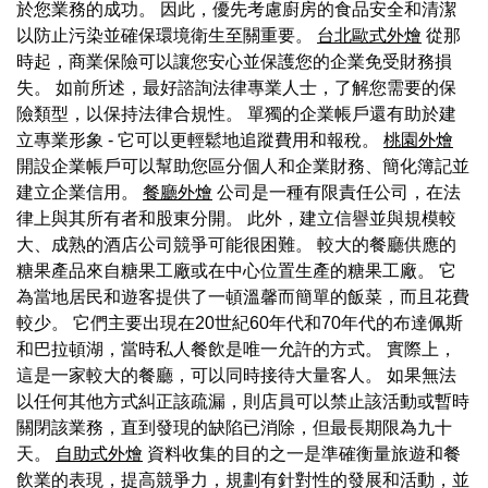
於您業務的成功。 因此，優先考慮廚房的食品安全和清潔
以防止污染並確保環境衛生至關重要。
台北歐式外燴
從那
時起，商業保險可以讓您安心並保護您的企業免受財務損
失。 如前所述，最好諮詢法律專業人士，了解您需要的保
險類型，以保持法律合規性。 單獨的企業帳戶還有助於建
立專業形象 - 它可以更輕鬆地追蹤費用和報稅。
桃園外燴
開設企業帳戶可以幫助您區分個人和企業財務、簡化簿記並
建立企業信用。
餐廳外燴
公司是一種有限責任公司，在法
律上與其所有者和股東分開。 此外，建立信譽並與規模較
大、成熟的酒店公司競爭可能很困難。 較大的餐廳供應的
糖果產品來自糖果工廠或在中心位置生產的糖果工廠。 它
為當地居民和遊客提供了一頓溫馨而簡單的飯菜，而且花費
較少。 它們主要出現在20世紀60年代和70年代的布達佩斯
和巴拉頓湖，當時私人餐飲是唯一允許的方式。 實際上，
這是一家較大的餐廳，可以同時接待大量客人。 如果無法
以任何其他方式糾正該疏漏，則店員可以禁止該活動或暫時
關閉該業務，直到發現的缺陷已消除，但最長期限為九十
天。
自助式外燴
資料收集的目的之一是準確衡量旅遊和餐
飲業的表現，提高競爭力，規劃有針對性的發展和活動，並