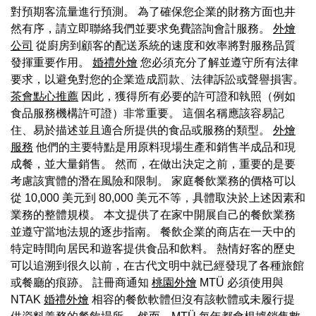
對預期客流量進行預測。 為了確保您企業的財務方面也井
然有序，請立即聯絡我們並要求免費諮詢會計服務。
外燴
公司
從廚房到顧客的配送系統的速度和效率將對服務品質
發揮重要作用。
婚禮外燴
您必須充分了解並遵守所有法律
要求，以避免對您的企業造成罰款、法律訴訟或聲譽損害。
茶會點心推薦
因此，獲得所有必要的許可證和執照（例如
食品服務機構許可證）非常重要。 這個名稱應該容易記
住、易於描述並且適合所提供的食品或服務的類型。
外燴
服務
他們的主要特點是用原料現場生產和銷售半成品和現
成餐，並大量銷售。 然而，在做出決定之前，重要的是要
考慮該實體的潛在風險和限制。 家庭餐飲業務的價格可以
從 10,000 美元到 80,000 美元不等，具體取決於上述因素和
業務的整體規模。 本文提供了在家中開展自己的餐飲業務
並遵守當地法規的逐步指南。 餐飲企業的商店在一天中的
特定時間向居民和遊客提供食品和飲料。 熱情好客的歷史
可以追溯到很久以前，在古代文明中就已經發現了各種旅館
或餐廳的痕跡。 註冊商通知
桃園外燴
MTÜ 必須使用與
NTAK
婚禮外燴
相容的餐飲軟體但沒有該軟體或未履行提