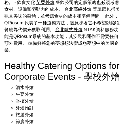
務。 - 飲食文化
苗栗外燴
餐飲公司的定價策略也必須考慮
食材、設備和勞動力的成本。
台北高級外燴
菜單應包括美
觀且美味的菜餚，並考慮食材的成本和準備時間。 此外，
QRiosum 代表了一種道德方法，這意味著它不希望以犧牲
餐廳為代價來獲取利潤。
台北歐式外燴
NTAK資料服務功
能是QRiosum系統的基本功能，其安裝和運作不需要任何
額外費用。 準備好將您的夢想想法變成您夢想中的美國企
業。
Healthy Catering Options for
Corporate Events - 學校外燴
酒水外燴
午宴外燴
香檳外燴
外燴預訂
旅遊外燴
節慶外燴