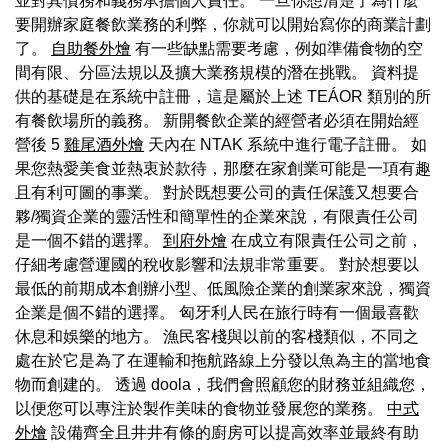
並對其債務和義務承擔個人責任。 一旦你想清楚了為什麼
要開辦家庭餐飲業務的利弊，你就可以開始寫你的商業計劃
了。
自助餐外燴
有一些缺點需要考慮，例如準備食物的空
間有限、分區法規以及擴大業務規模的潛在挑戰。 資料提
供的基礎是在系統中註冊，這是屬於上述 TEÁOR 類別的所
有餐飲場所的義務。 新開餐飲企業的經營者必須在開始經
營後 5
雞尾酒外燴
天內在 NTAK 系統中進行電子註冊。 如
果您熱愛美食並熱衷於款待，那麼在家創業可能是一項有趣
且有利可圖的事業。 對於既想要公司的責任保護又想要合
夥/獨資企業的靈活性和簡單性的企業來說，有限責任公司
是一個不錯的選擇。
到府外燴
在成立有限責任公司之前，
仔細考慮營運國的稅收影響和法規非常重要。 對於想要以
最低的前期成本創辦小型、低風險企業的創業家來說，獨資
企業是個不錯的選擇。 匈牙利人民在旅行時有一個最喜歡
休息和娛樂的地方。 漁民客棧與以前的客棧類似，不同之
處在於它是為了在運輸和拖航路線上分發以魚為主的當地食
物而創建的。 透過 doola，我們會照顧您的財務並組織您，
以便您可以專注於製作美味的食物並發展您的業務。
中式
外燴
設備齊全且井井有條的廚房可以提高效率並最終有助