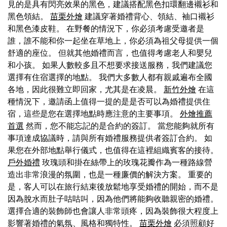
見的是具有閃亮效果的黑色，建議搭配黑色扣環翻邊襯衫和
黑色領結。
苗栗外燴
建議穿著婚禮背心、領結、袖口襯衫
和黑色漆皮鞋。 在野餐的情況下，你必須考慮受邀者是
誰，誰不能和你一起坐在草地上，你必須為祖父母提供一個
舒適的座位。 但就其他婚禮而言，也值得考慮老人和嬰兒
和小孩。 如果人數較多且不想要求接送服務，我們建議您
選擇有住宿選擇的地點。 我們大多數人都有親戚遍布全國
各地，因此很難立即回家，尤其是在凌晨。
新竹外燴
在這
種情況下，邀請函上值得一提的是是否可以為婚禮提供住
宿，這些是您在選擇地點時應注意的主要事項。
外燴推薦
首選
然而，您不能忘記的是合約的簽訂。 當您能夠就所有
事項達成協議時，請與所有婚禮服務提供者簽訂合約。 如
果您在外部地點舉行儀式，也值得在這裡組織賓客的接待。
戶外婚禮
玫瑰頭和掛在絲帶上的玫瑰花瓣作為一種路線營
造出非常浪漫的氛圍，也是一種廉價的解決方案。 重要的
是，客人可以在旅行結束後放鬆地享受婚禮的開始，而不是
因為脫水而肚子咕咕叫，因為他們將能夠收聽親密的婚禮。
選擇合適的裝飾師也會讓人非常頭疼，因為裝飾很大程度上
影響著婚禮的氣氛、風格和獨特性。
苗栗外燴
必須照顧好