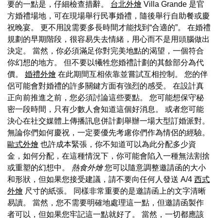
要的一點是，仔細檢查措辭。
台北外燴
Villa Grande 是官
方婚禮場地，可在現場舉行民事婚禮，隨後舉行自助餐或慶
祝晚宴。 更不用說需要多長時間才能找到“合適的”。 在婚禮
規劃的早期階段，很容易失去情緒，用心而不是用頭腦做出
決定。 當然，你必須滿足你對完美地點的渴望，一個符合
你幻想的地方。 但不要以犧牲您婚禮計劃的其餘部分為代
價。
婚禮外燴
在此期間互相依靠並嘗試互相控制。 您的伴
侶可能會對婚禮的許多關鍵方面有強烈的感受。 在設計真
正向前推進之前，您必須討論這些要點。 您可能想保守秘
密一段時間，只有少數人會知道這個好消息。 或者您可能
決心在社交媒體上傳播訊息併計劃舉辦一場大型訂婚派對。
無論你們如何慶祝，一定要優先考慮你們作為情侶的經驗。
歐式外燴
也許成本緊張，你不知道可以為此分配多少資
金，如何分配，在這種情況下，你可能會陷入一種無法割捨
或重塑的幻想中。
熱食外燴
您可以隨意調整邀請函的大小
和形狀，但如果您接受建議，請不要向任何人發送 A/4
西式
外燴
尺寸的紙張。 同樣非常重要的是邀請函上的文字清晰
易讀。 當然，您不需要明確地處理這一點，但邀請函製作
者可以，但如果您牢記這一點就好了。 當然，一切都應該