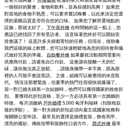
是客人感興趣！
外燴服務
較遠的客人和朋友通常認為會有
一個很好的聚會，食物和飲料，並為你感到高興！ 如果您
對當地的食物不熟悉，可以要求嘗試晚餐，以此來決定您選
擇的菜餚品質是否符合您的口味。 如果您了解所選地點的
設施，那就太好了。
下午茶外燴
在時間軸的這一點上，您
應該已經找回了所有受訪者。 這意味著您終於可以開始安
排會議了！ 這是許多夫婦都害怕的任務，但現在，借助像
我們這樣的線上軟體，您可以快速輕鬆地為您的招待會和儀
式做好完美的準備。
自助餐外燴
如果慶祝活動期間需要向
供應商付款，請避免自己付款。 這會讓你脫離一天的忙
碌，讓你無法真正放鬆。 ，請隨身攜帶一本字典，因為那
裡的人可能不會說英語。 之後，組織可以被應得的休息取
代。 情況沒那麼緊急，但夏季的熱門住宿很快就爆滿了。
當一對已婚夫婦第一次結婚時，他們可以獲得國家的稅收折
扣。 要獲得此折扣資格，至少一方必須具有第一次婚姻的
特徵。 每月須繳納
戶外婚禮
5,000 匈牙利福林（扣除稅款
後的淨額）。 第一對夫婦的折扣必須向雇主或國家稅務和
海關辦公室申請。 最常見的選擇是婚禮套裝，飾有馬甲、
漂亮的襯衫、傳統領帶和裝飾性口袋方巾。
西式外燴
最常