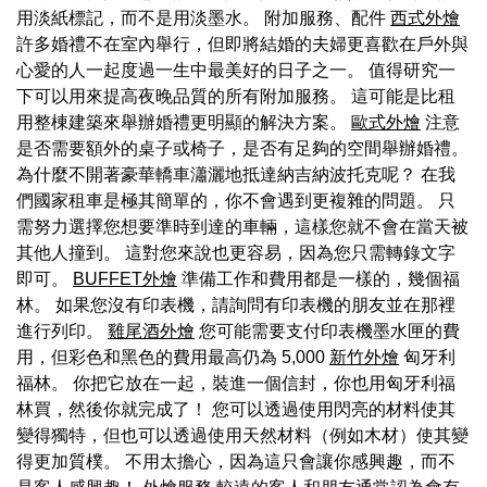
用淡紙標記，而不是用淡墨水。 附加服務、配件
西式外燴
許多婚禮不在室內舉行，但即將結婚的夫婦更喜歡在戶外與
心愛的人一起度過一生中最美好的日子之一。 值得研究一
下可以用來提高夜晚品質的所有附加服務。 這可能是比租
用整棟建築來舉辦婚禮更明顯的解決方案。
歐式外燴
注意
是否需要額外的桌子或椅子，是否有足夠的空間舉辦婚禮。
為什麼不開著豪華轎車瀟灑地抵達納吉納波托克呢？ 在我
們國家租車是極其簡單的，你不會遇到更複雜的問題。 只
需努力選擇您想要準時到達的車輛，這樣您就不會在當天被
其他人撞到。 這對您來說也更容易，因為您只需轉錄文字
即可。
BUFFET外燴
準備工作和費用都是一樣的，幾個福
林。 如果您沒有印表機，請詢問有印表機的朋友並在那裡
進行列印。
雞尾酒外燴
您可能需要支付印表機墨水匣的費
用，但彩色和黑色的費用最高仍為 5,000
新竹外燴
匈牙利
福林。 你把它放在一起，裝進一個信封，你也用匈牙利福
林買，然後你就完成了！ 您可以透過使用閃亮的材料使其
變得獨特，但也可以透過使用天然材料（例如木材）使其變
得更加質樸。 不用太擔心，因為這只會讓你感興趣，而不