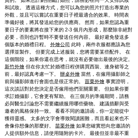
貴的。 如果您計劃拍攝訂婚照，請務必在同一天安排試妝
和試妝。 透過這種方式，您可以為您的照片打造出專業的
外觀，並且可以嘗試在重要日子裡最適合的效果。 時間表
準備好後，將其發送給您的供應商。 然而，如果您認為重
要日子的要素將在接下來的 2-3 個月內形成，那麼除非絕對
必要，否則也許暫時不要發送任何內容。 最好避免發送多
個版本的婚禮日程。
外燴公司
此時，兩件衣服都應該為您
選擇並製作。 但要完成上述服裝，您將需要某些配件。 在
這個階段，如果你還在思考，就沒有必要做出最後的決定。
新竹外燴
但在你太忙於婚禮日程併購買西裝、連身裙等之
前，最好認真考慮一下。
辦桌外燴
當然，在僱用攝影師之
前與攝影師進行會面也是很正常的。
苗栗外燴
事實證明，
這次談話對於您決定是否僱用他們至關重要。 但如果你要
求訂婚攝影，它會更有幫助。 在三個月的準備期間，請務
必與醫生討論您不需要繼續服用哪些藥物。 建議措辭與受
邀者的風格保持一致。 看看不同的邀請函，你一定能從中
獲得靈感。 太多的文字會導致閱讀困難，而且看起來也不
會像你想像的那麼好。
苗栗外燴
如果您確實想向您邀請的
人提供額外信息，請使用隨附的卡片。 最後但並非最不重