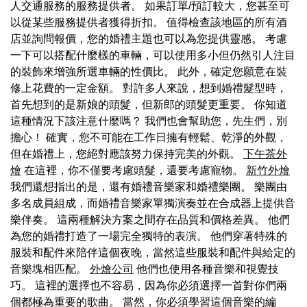
人交通服務的服務提供者。 如果訂單/預訂較大，您甚至可
以從某些服務提供者獲得折扣。 值得檢查該地區的所有酒
店並詢問報價，您的婚禮主題也可以為您提供靈感。 考慮
一下可以搭配什麼樣的車輛，可以使用多小但仍然引人注目
的裝飾來增強所選車輛的性價比。 此外，確定您願意在裝
修上花費的一定金額。 對許多人來說，想到婚禮髮型時，
首先想到的是新娘的頭髮，但新郎的頭髮更重要。 你知道
這種情況下該注意什麼嗎？ 我們也會幫助您，先生們，別
擔心！ 確實，您不可能在工作日擁有輕鬆、乾淨的外觀，
但在婚禮上，您絕對應該努力保持完美的外觀。
下午茶外
燴
在這裡，你不僅要考慮頭髮，還要考慮寵物。
新竹外燴
我們還想指出的是，還有婚禮音樂家和婚禮樂團。 樂團由
多名成員組成，而婚禮音樂家單獨演奏並在合成器上提供音
樂伴奏。 這兩種解決方案之間存在品質和價格差異。 他們
為您的婚禮打造了一場完全獨特的表演。 他們穿著特殊的
服裝和配件來陪伴這個夜晚，當然這些服裝和配件與給定的
音樂塊相匹配。
外燴公司
他們也使用各種音樂和視覺技
巧。 這裡的選擇也不容易，因為你必須選擇一首對你們兩
個都極為重要的歌曲。 當然，你必須學習這個音樂的編