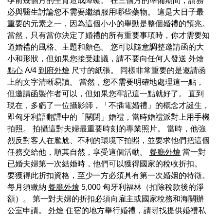
孕前幾個月的生育造成障礙。 在三個月的準備期間，請務
必與醫生討論您不需要繼續服用哪些藥物。 這是大日子最
重要的元素之一，因為這個小小的舉動是整個婚禮的預兆。
當然，只有當你決定了婚禮的所有重要事項時，你才需要知
道婚禮的風格、主題和顏色。 您可以隨意調整邀請函的大
小和形狀，但如果您接受建議，請不要向任何人發送
外燴
點心
A/4
到府外燴
尺寸的紙張。 同樣非常重要的是邀請函
上的文字清晰易讀。 當然，您不需要明確地處理這一點，
但邀請函製作者可以，但如果您牢記這一點就好了。 直到
現在，多虧了一位攝影師，「不插電婚禮」的概念才誕生，
即匈牙利語翻譯中的「關閉」婚禮，當時婚禮派對上用手機
拍照。 拍攝這對夫婦最重要時刻的專業照片。 當時，他強
烈反對客人在尷尬、不利的環境下拍照，並要求他們把這個
任務交給他，順其自然，享受這個活動。
餐廳外燴
當一對
已婚夫婦第一次結婚時，他們可以獲得國家的稅收折扣。
要獲得此折扣資格，至少一方必須具有第一次婚姻的特徵。
每月須繳納
餐廳外燴
5,000 匈牙利福林（扣除稅款後的淨
額）。 第一對夫婦的折扣必須向雇主或國家稅務和海關辦
公室申請。
外燴
住宿的地方舉行婚禮，請尋找提供婚禮私