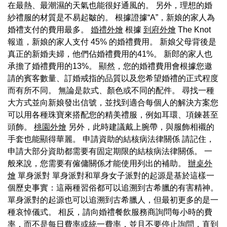
在最熱、最潮濕的天氣也能很好通風的。 另外，理想的婚
紗禮服的材質是不易起皺的。 根據證據“A”，新娘的家人為
婚禮支付的費用最多。
婚禮外燴
根據
到府外燴
The Knot
報道，新娘的家人支付 45% 的婚禮費用。 新娘父母背後是
真正的新婚夫婦，他們佔婚禮費用的41%。 新郎的家人也
承擔了婚禮費用的13%。 顯然，您的婚禮費用會根據您邀
請的賓客數量、訂婚戒指的品質以及您希望婚禮的正式程度
而有所不同。 無論是款式、顏色或不同的配件。 尋找一種
大方式並向新娘發出信號，並找到適合每個人的解決方案您
可以用各種珠寶來搭配您的精美禮服，例如耳環、項鍊甚至
頭飾。
桃園外燴
另外，此時建議戴上腕帶，與服飾相襯的
手套也能顯得華麗。 申請資助的結核病法律關係 請記住，
申請大部分資助都需要有固定期限的結核病法律關係。 一
般來說，您需要有僱傭關係才能使用列出的補助。
辦桌外
燴
單身派對 單身派對和單身女子派對的起源是基於這樣一
個歷史事實：這兩種習俗都可以追溯到古希臘的有害精神。
單身派對的起源也可以追溯到古希臘人，但最初更多的是一
種哀悼儀式。 相反，請向婚禮餐飲服務商詢問每小時的費
率，而不是每日費率或統一費率，並且不要停止詢問，直到