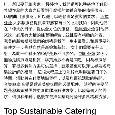
排，所以要仔細考慮！ 慢慢地，我們還可以準確地了解您
希望在您的大喜之日看到什麼樣的婚禮音樂服務提供者。
DJ的曲目很廣泛，所以他可以輕鬆滿足賓客的要求。
西式
外燴
大多數服務提供者都擁有自己的照明技術，因此他們
在「偉大的日子」提供全方位的服務。
雞尾酒外燴
對他們
來說，必須有大量的練習和經驗，並且要有精緻的外表。
完美的新娘禮服我們的婚禮是我們一生中最難忘和最重要的
事件之一，焦點自然是新娘和新郎。 女士們需要光芒四
射，為此一件精美的婚紗是必不可少的。
到府外燴
如今，
無論是購買還是租賃，購買婚紗不再是問題，因為根據預
算，有很多解決方案可供選擇，新娘甚至可以穿世界著名時
裝設計師的禮服。 這很大程度上取決於您舉辦重要日子的
時間、活動將在什麼地點舉行，以及您慶祝活動的時間。
音樂服務 音樂是營造美妙氛圍的必備配件。 這裡的主要問
題是您和婚禮團體更喜歡哪種解決方案，比較每個人的需
求、習慣和年齡，然後在選擇音樂時討論許多風格和流派。
Top Sustainable Catering