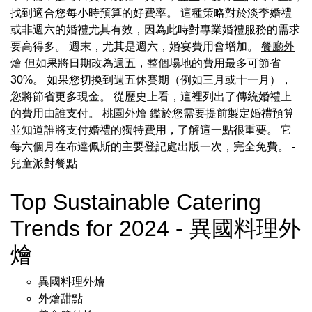
找到適合您每小時預算的好費率。 這種策略對於淡季婚禮
或非週六的婚禮尤其有效，因為此時對專業婚禮服務的需求
要高得多。 週末，尤其是週六，婚宴費用會增加。
餐廳外
燴
但如果將日期改為週五，整個場地的費用最多可節省
30%。 如果您切換到週五休賽期（例如三月或十一月），
您將節省更多現金。 從歷史上看，這裡列出了傳統婚禮上
的費用由誰支付。
桃園外燴
鑑於您需要提前製定婚禮預算
並知道誰將支付婚禮的獨特費用，了解這一點很重要。 它
每六個月在布達佩斯的主要登記處出版一次，完全免費。
-
兒童派對餐點
Top Sustainable Catering
Trends for 2024 - 異國料理外
燴
異國料理外燴
外燴甜點