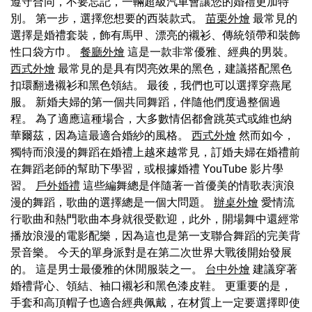
遵守合同，不要忘記，一輛超級汽車會讓您的婚禮更加特
別。 第一步，選擇您想要的西裝款式。
苗栗外燴
最常見的
選擇是婚禮套裝，飾有馬甲、漂亮的襯衫、傳統領帶和裝飾
性口袋方巾。
餐廳外燴
這是一款非常優雅、經典的男裝。
西式外燴
最常見的是具有閃亮效果的黑色，建議搭配黑色
扣環翻邊襯衫和黑色領結。 最後，我們也可以選擇穿燕尾
服。 新婚夫婦的第一個共同舞蹈，伴隨他們度過整個過
程。 為了適應這種場合，大多數情侶都會跳英式或維也納
華爾茲，因為這最適合婚紗的風格。
西式外燴
然而如今，
獨特而浪漫的舞蹈在婚禮上越來越常見，訂婚夫婦在婚禮前
在舞蹈老師的幫助下學習，或根據婚禮 YouTube 影片學
習。
戶外婚禮
這些編舞總是伴隨著一首優美的情歌表演浪
漫的舞蹈，歌曲的選擇總是一個大問題。
辦桌外燴
愛情流
行歌曲和熱門歌曲本身就很受歡迎，此外，開場舞中還經常
播放浪漫的電影配樂，因為這也是第一支聯合舞蹈的完美背
景音樂。 今天的單身派對是在第二次世界大戰後開始發展
的。 這是男士最優雅的休閒服裝之一。
台中外燴
建議穿著
婚禮背心、領結、袖口襯衫和黑色漆皮鞋。 更重要的是，
手套和高頂帽子也適合經典佩戴，在材質上一定要選擇即使