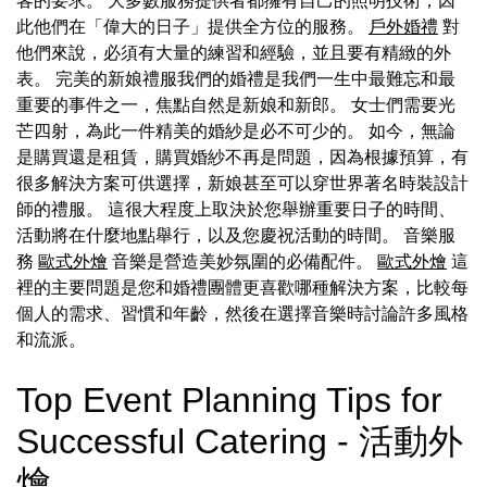
客的要求。 大多數服務提供者都擁有自己的照明技術，因
此他們在「偉大的日子」提供全方位的服務。
戶外婚禮
對
他們來說，必須有大量的練習和經驗，並且要有精緻的外
表。 完美的新娘禮服我們的婚禮是我們一生中最難忘和最
重要的事件之一，焦點自然是新娘和新郎。 女士們需要光
芒四射，為此一件精美的婚紗是必不可少的。 如今，無論
是購買還是租賃，購買婚紗不再是問題，因為根據預算，有
很多解決方案可供選擇，新娘甚至可以穿世界著名時裝設計
師的禮服。 這很大程度上取決於您舉辦重要日子的時間、
活動將在什麼地點舉行，以及您慶祝活動的時間。 音樂服
務
歐式外燴
音樂是營造美妙氛圍的必備配件。
歐式外燴
這
裡的主要問題是您和婚禮團體更喜歡哪種解決方案，比較每
個人的需求、習慣和年齡，然後在選擇音樂時討論許多風格
和流派。
Top Event Planning Tips for
Successful Catering - 活動外
燴