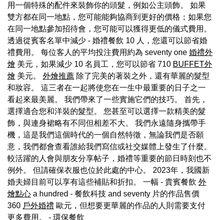
用一個特殊的配件來裝飾你的頭髮，例如公主頭飾。 如果
雙方都在同一地點，您可能能夠協商到更好的價格；如果您
在同一地點參加招待會，您可能可以獲得更低的儀式費用。
透過從賓客名單中減少 - 婚禮餐飲 10 人，您還可以節省婚
禮費用。 每位客人的平均投注費用約為 seventy one
婚禮外
燴
美元，如果減少 10 名員工，您可以節省 710
BUFFET外
燴
美元。
外燴推薦
除了完美的著裝之外，還有華麗的髮型
和妝容。 這三者在一起將使您在一生中最重要的日子之一
看起來最美麗。 我們帶來了一些實施它們的技巧。 首先，
選擇適合您和洋裝的髮型。 您甚至可以選擇一款精美的髮
飾，與連身裙略有不同但相差不大。 我們永遠隨身攜帶手
機，這是我們這個時代的一個自然特徵，無論我們是否願
意，我們都會查看誰給我們寫信或社交媒體上發生了什麼。
較活躍的人會與朋友分享帖子，婚禮等重要的節日時刻也不
例外。 但請確保衣服也位於此處的中心。 2023年，我國新
婚夫婦目前可以享有這些補貼和折扣。 一幅 - 貴賓餐飲
外
燴點心
a hundred - 餐飲科技 and seventy 片的作品售價
360
戶外婚禮
歐元，但想要更華麗的作品的人則需要支付
更多費用。
- 環保餐飲