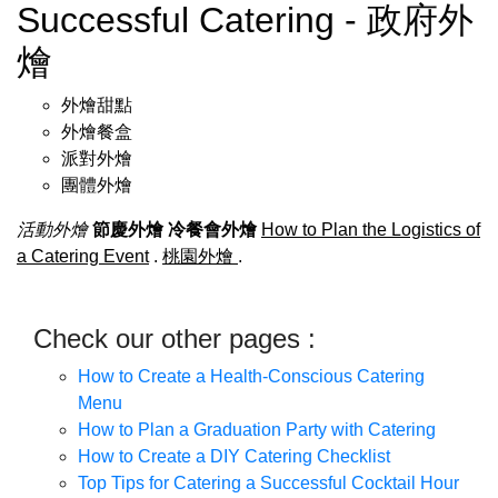
Successful Catering - 政府外
燴
外燴甜點
外燴餐盒
派對外燴
團體外燴
活動外燴
節慶外燴
冷餐會外燴
How to Plan the Logistics of
a Catering Event
.
桃園外燴
.
Check our other pages :
How to Create a Health-Conscious Catering
Menu
How to Plan a Graduation Party with Catering
How to Create a DIY Catering Checklist
Top Tips for Catering a Successful Cocktail Hour