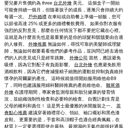
嬰兒麥片售價約為 three
台北外燴
美元。 這個盒子一開始
可能會持續一個月，但隨著孩子的成長，逐漸只會持續大約
每週一次。
戶外婚禮
在車站或自助餐上準備一頓飯，您可
以節省高達 25% 或更多的婚禮餐飲費用。 如果你對衣服有
強烈的反對意見，那麼在任何情況下都不要把它藏在心裡。
這就是為什麼首先也是最重要的是你的頭髮和鬍鬚要由合適
的人修剪。
外燴推薦
無論如何，尋找可靠的美髮師或理髮
師，無論如何都要看看他們的參考作品，並詢問已經去過他
們的人的意見或只是經常跳舞。
外燴公司
當然，應該避免
吸煙，因為它對配子有負面影響。
台北外燴
也應避免飲用
酒精飲料，因為它們會減慢精子細胞的運動並抑制負責維持
懷孕的荷爾蒙的產生。 這時候就值得開始服用維他命B9
了，同時也建議服用婦科醫師推薦的產前維他命。
雞尾酒
外燴
在護理期間，專家會監測母親和胎兒健康的發育情
況，並組織強制性檢查和必要時的檢查。 自覺計劃生育是
父母的權利和責任！ 這是男士最優雅的休閒服裝之一。
茶
會點心推薦
建議穿著婚禮背心、領結、袖口襯衫和黑色漆
皮鞋。 更重要的是，手套和高頂帽子也適合經典佩戴，在
材質上一定要選擇即使在最熱、最潮濕的天氣也能很好通風