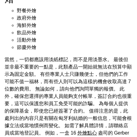
野餐外燴
政府外燴
海鮮外燴
飲品外燴
活動外燴
節慶外燴
當然，一切都應該用淡紙標記，而不是用淡墨水。 最後但
並非最不重要的一點是，此類產品一開始就無法在預算中顯
示為固定金額。 有些專業人士只賺幾便士，但他們的工作
可能不值一福林，而有些人則可以為這樣的機會收取高達 7
位數的費用。 無論如何，請向他們詢問單獨的報價。 此
外，確保您選擇的專業人員能夠支付帳單，簽訂合約也很重
要，這可以保護您和員工免受可能的詐騙。 為每個人提供
的保障基金，即使您已經簽署了合約。 值得注意的是，此
處列出的內容只是有關在匈牙利結婚的一般信息，可能會根
據立法或當地慣例而變化。 如需了解具體詳情，請聯絡店
員或當地登記員。 例如，一盒 16
外燴點心
盎司的 Gerber