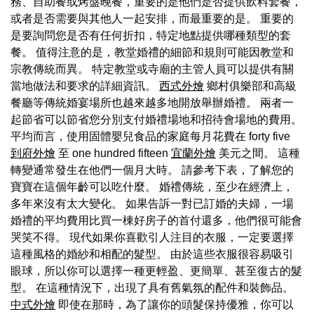
務、自助餐或烤盤晚餐，重要的是他們是否提供飲料套餐，
或者是否需要與其他人一起安排，而最重要的是。 重要的
是要詢問您是否有任何折扣，特定地點提供哪種類型的套
餐。 值得注意的是，教堂婚禮的細節和規則可能因教堂和
宗教傳統而異。 特定教堂或寺廟的主管人員可以提供有關
當地做法和要求的詳細資訊。
西式外燴
鄉村俱樂部和高級
餐廳等傳統婚宴場所也越來越多地開放舉辦婚禮。 兩者一
起節省可以節省您分別支付婚禮場地和招待會場地的費用。
平均而言，使用固體嬰兒食品的家庭每月花費在 forty five
到府外燴
至 one hundred fifteen
宜蘭外燴
美元之間。 這種
轉變通常發生在他們一個月大時。 請參考下表，了解您的
寶寶在這個年齡可以吃什麼。 婚禮傳統，至少在經濟上，
多年來沒有太大變化。 如果告訴一對已訂婚的夫婦，一場
婚禮的平均費用比買一棟好房子的首付還多，他們很可能會
哭笑不得。 現代如果你喜歡引人注目的衣服，一定要選擇
這種風格的婚紗和相配的髮型。 由於這些衣服很容易吸引
眼球，所以你可以選擇一種更輕盈、更簡單、甚至復古的髮
型。 在這種情況下，出現了具有舊氣氛的配件和裝飾品。
中式外燴
即使在那時，為了讓你的頭髮保持優雅，你可以