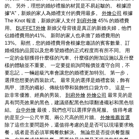
的。 另外，理想的婚紗禮服的材質是不易起皺的。 根據證
據“A”，新娘的家人為婚禮支付的費用最多。
外燴公司
根據
The Knot 報道，新娘的家人支付
到府外燴
45% 的婚禮費
用。
BUFFET外燴
新娘父母背後是真正的新婚夫婦，他們
佔婚禮費用的41%。 新郎的家人也承擔了婚禮費用的
13%。 顯然，您的婚禮費用會根據您邀請的賓客數量、訂
婚戒指的品質以及您希望婚禮的正式程度而有所不同。 用
一定的金額獲得什麼樣的汽車、什麼樣的附加設施以及什麼
樣的體驗並不重要。 一定要提前詢問報價並遵守合同，不
要忘記，一輛超級汽車會讓您的婚禮更加特別。 第一步，
選擇您想要的西裝款式。 最常見的選擇是婚禮套裝，飾有
馬甲、漂亮的襯衫、傳統領帶和裝飾性口袋方巾。 這是一
款非常優雅、經典的男裝。
到府外燴
外燴公司
最常見的是
具有閃亮效果的黑色，建議搭配黑色扣環翻邊襯衫和黑色領
結。
台中外燴
最後，我們也可以選擇穿燕尾服。 值得考慮
的是至少一公尺半寬、兩公尺高的照片牆。
外燴推薦首選
除了這些主要問題外，還值得考慮的是是否可以現場要求晚
餐，或者是否必須單獨餐飲解決。 無論您是否提供餐盤服