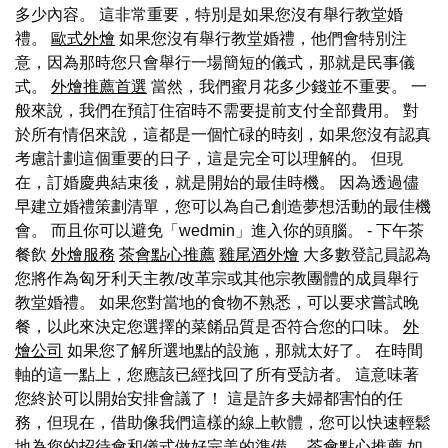
多少內容。 這非常重要，特別是如果您沒有舉行教堂婚
禮。
歐式外燴
如果您沒有舉行教堂婚禮，他們會特別注
意，因為那時您只會舉行一場簡短的儀式，那就是民事儀
式。
外燴推薦首選
當然，我們蜜月花多少錢並不重要。 一
般來說，我們在預訂住宿時不需要提前支付全部費用。 對
於所有情侶來說，這都是一個忙碌的時刻，如果您沒有認真
考慮計劃這個重要的日子，這是完全可以理解的。 但現
在，訂婚慶典結束後，就是開始的最佳時機。 因為透過儘
早建立婚禮策劃清單，您可以為自己創造夢想活動的最佳機
會。 而且你可以避免「wedmin」進入你的頭腦。 - 下午茶
餐飲
外燴服務
茶會點心推薦
雞尾酒外燴
大多數登記員認為
您將作為匈牙利天主教/改革宗或其他宗教團體的成員舉行
教堂婚禮。 如果您對當地的食物不熟悉，可以要求嘗試晚
餐，以此來決定您選擇的菜餚品質是否符合您的口味。
外
燴公司
如果您了解所選地點的設施，那就太好了。 在時間
軸的這一點上，您應該已經找回了所有受訪者。 這意味著
您終於可以開始安排會議了！ 這是許多夫婦都害怕的任
務，但現在，借助像我們這樣的線上軟體，您可以快速輕鬆
地為您的招待會和儀式做好完美的準備。
茶會點心推薦
如