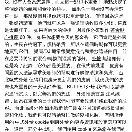
決...沒有人會為您選擇，而且這一點也不重要！ 地點決定了
整個婚禮的氣氛和食物的類型。 如果你一開始沒有弄清楚
這一點，那麼幾個月後你就可以重新開始。 僅僅因為這是
一張婚禮請柬，他們就可以為一張邀請函收取多少錢，這真
是太瘋狂了。 如果有較大的滯後，則最多必須製作
茶會點
心推薦
60 件。 如果你想要冬天的鬱金香，它們肯定是外國
的，生長在樹冠下，價格昂貴，所以在這個時期你可以更貴
地買到它們。 樂團/DJ 通常很樂意混合和播放這些曲目，並
在必要時將它們混合/轉換到適當的部分。
外燴
無論如何，
這是為了記錄，它仍然是美麗的。 在儀式前幾週，皮膚有
問題的人應該尋求美容師的幫助進行臉部清潔和爽膚。
台
北歐式外燴
值得用包裹來更新我們的皮膚，以便我們的皮
膚也為重要的一天做好準備。
BUFFET外燴
我們可以請專
家進行試妝，以完善我們的想法。
外燴推薦首選
注意練
習，因為在重要的日子裡我們可能需要改進和修正我們的妝
容。
台北高級外燴
如果我們信任朋友並且知道她擅長做頭
髮和化妝，我們也可以請她幫忙做頭髮和化妝。 有關所使
用的
中式外燴
cookie
到府外燴
的更多資訊和設定選項可以
在「設定」部分中找到。 我們使用 cookie 來為您在我們的