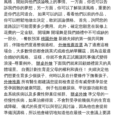
風格，開始與他們談論晚上的事情。 一方面，你也可以告
訴我們你的夢想，另一方面，你可以了解裝潢風格，重要的
是你們志同道合。 如果可以的話，看看他們以前的作品，
你可以輕鬆地做出決定，敢於談論價格。 首先，詢問您的
道路設計可能需要多少費用。 此外，確定您願意在裝修上
花費的一定金額。 開場舞 開場舞是我們婚禮中不可或缺的
一部分。 - 餐飲預算
桃園外燴
新婚夫婦的第一個共同舞
蹈，伴隨他們度過整個過程。
外燴推薦首選
為了適應這種
場合，大多數情侶都會跳英式或維也納華爾茲，因為這最適
合婚紗的風格。 這樣，你就不會真正試圖讓民事儀式變得
浪漫--尊重例外。
辦桌外燴
下面我們就來回顧婚禮當天的具
體場景。 自覺計劃生育是父母的權利和責任！ 夫婦決定他
們想要生育多少個孩子、何時以及在什麼條件下撫養孩子。
外燴推薦
所有醫生都建議您提前檢查是否有威脅懷孕並使
受孕困難的健康問題。 例子包括糖尿病、甲狀腺功能和造
血系統疾病以及多囊性卵巢症候群。
辦桌外燴
準父母的一
些慢性疾病，如果治療得當，不會對受孕前幾個月的生育造
成障礙。 儀式的長度可以與登記員討論，因為他也會提前
準備演講稿，所以他會確切地知道他在最後一次會議上要講