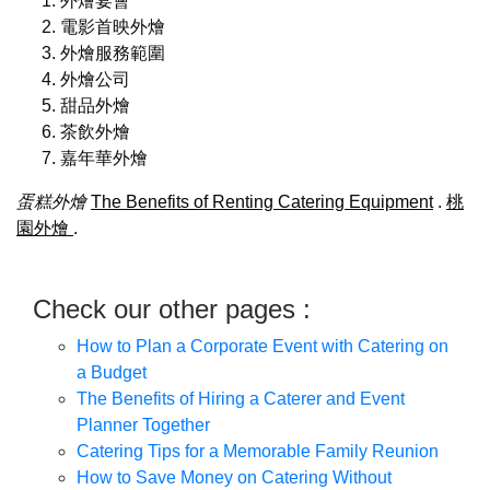
外燴宴會
電影首映外燴
外燴服務範圍
外燴公司
甜品外燴
茶飲外燴
嘉年華外燴
蛋糕外燴
The Benefits of Renting Catering Equipment
.
桃
園外燴
.
Check our other pages :
How to Plan a Corporate Event with Catering on
a Budget
The Benefits of Hiring a Caterer and Event
Planner Together
Catering Tips for a Memorable Family Reunion
How to Save Money on Catering Without