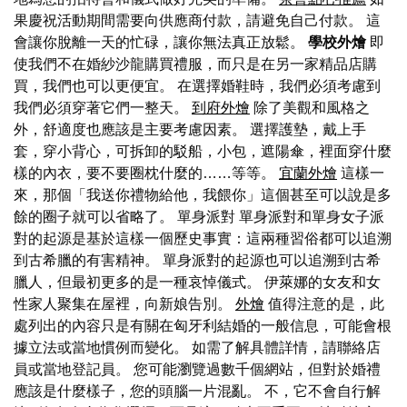
果慶祝活動期間需要向供應商付款，請避免自己付款。 這
會讓你脫離一天的忙碌，讓你無法真正放鬆。
學校外燴
即
使我們不在婚紗沙龍購買禮服，而只是在另一家精品店購
買，我們也可以更便宜。 在選擇婚鞋時，我們必須考慮到
我們必須穿著它們一整天。
到府外燴
除了美觀和風格之
外，舒適度也應該是主要考慮因素。 選擇護墊，戴上手
套，穿小背心，可拆卸的駁船，小包，遮陽傘，裡面穿什麼
樣的內衣，要不要圈枕什麼的……等等。
宜蘭外燴
這樣一
來，那個「我送你禮物給他，我餵你」這個甚至可以說是多
餘的圈子就可以省略了。 單身派對 單身派對和單身女子派
對的起源是基於這樣一個歷史事實：這兩種習俗都可以追溯
到古希臘的有害精神。 單身派對的起源也可以追溯到古希
臘人，但最初更多的是一種哀悼儀式。 伊萊娜的女友和女
性家人聚集在屋裡，向新娘告別。
外燴
值得注意的是，此
處列出的內容只是有關在匈牙利結婚的一般信息，可能會根
據立法或當地慣例而變化。 如需了解具體詳情，請聯絡店
員或當地登記員。 您可能瀏覽過數千個網站，但對於婚禮
應該是什麼樣子，您的頭腦一片混亂。 不，它不會自行解