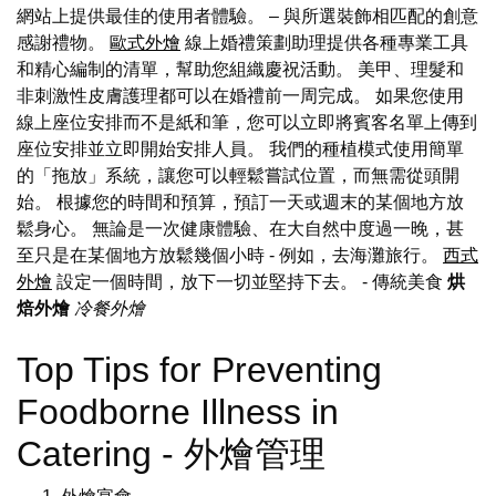
網站上提供最佳的使用者體驗。 – 與所選裝飾相匹配的創意
感謝禮物。
歐式外燴
線上婚禮策劃助理提供各種專業工具
和精心編制的清單，幫助您組織慶祝活動。 美甲、理髮和
非刺激性皮膚護理都可以在婚禮前一周完成。 如果您使用
線上座位安排而不是紙和筆，您可以立即將賓客名單上傳到
座位安排並立即開始安排人員。 我們的種植模式使用簡單
的「拖放」系統，讓您可以輕鬆嘗試位置，而無需從頭開
始。 根據您的時間和預算，預訂一天或週末的某個地方放
鬆身心。 無論是一次健康體驗、在大自然中度過一晚，甚
至只是在某個地方放鬆幾個小時 - 例如，去海灘旅行。
西式
外燴
設定一個時間，放下一切並堅持下去。
- 傳統美食
烘
焙外燴
冷餐外燴
Top Tips for Preventing
Foodborne Illness in
Catering - 外燴管理